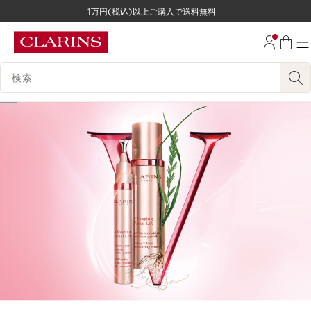
1万円(税込)以上ご購入で送料無料
コンテンツへ移動
フッターへ移動する。
検索候補