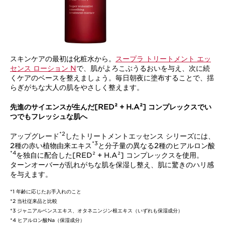
スキンケアの最初は化粧水から。
スープラ トリートメント エッ
センス ローション N
で、肌がよろこぶうるおいを与え、次に続
くケアのベースを整えましょう。毎日朝夜に塗布することで、揺
らぎがちな大人の肌をやさしく整えます。
先進のサイエンスが生んだ[RED² + H.A²] コンプレックスでい
つでもフレッシュな肌へ
*2
アップグレード
したトリートメントエッセンス シリーズには、
*3
2種の赤い植物由来エキス
と分子量の異なる2種のヒアルロン酸
*4
を独自に配合した[RED² + H.A²] コンプレックスを使用。
ターンオーバーが乱れがちな肌を保湿し整え、肌に驚きのハリ感
を与えます。
*1 年齢に応じたお手入れのこと
*2 当社従来品と比較
*3 ジャニアルベンスエキス、オタネニンジン根エキス（いずれも保湿成分）
*4 ヒアルロン酸Na（保湿成分）