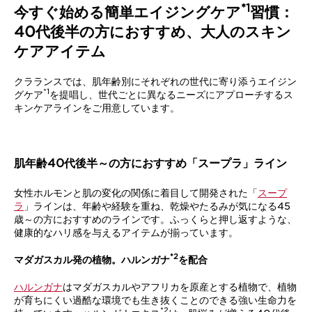
*1
今すぐ始める簡単エイジングケア
習慣：
40代後半の方におすすめ、大人のスキン
ケアアイテム
クラランスでは、肌年齢別にそれぞれの世代に寄り添うエイジン
*1
グケア
を提唱し、世代ごとに異なるニーズにアプローチするス
キンケアラインをご用意しています。
肌年齢40代後半～の方におすすめ「スープラ」ライン
女性ホルモンと肌の変化の関係に着目して開発された「
スープ
ラ
」ラインは、年齢や経験を重ね、乾燥やたるみが気になる45
歳～の方におすすめのラインです。ふっくらと押し返すような、
健康的なハリ感を与えるアイテムが揃っています。
*2
マダガスカル発の植物。ハルンガナ
を配合
ハルンガナ
はマダガスカルやアフリカを原産とする植物で、植物
が育ちにくい過酷な環境でも生き抜くことのできる強い生命力を
*2