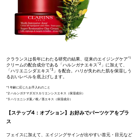
*1
クラランスは長年にわたる研究の結果、従来のエイジングケア
*2
クリームの配合成分である「ハルンガナエキス
」に加えて、
*3
「ハリエニシダエキス
」を配合。ハリが失われた肌を保湿しう
るおいレベルを底上げします。
*1 年齢に応じたお手入れのこと
*2 ハルンガナマダガスカリエンシスエキス（保湿成分）
*3 ハリエニシダ葉／根／茎エキス（保湿成分）
【ステップ4：オプション】お好みでパーツケアをプラ
ス
フェイスに加えて、エイジングサインが出やすい首元・目元など