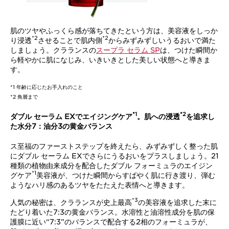
肌のツヤやふっくら感が落ちてきたという方は、美容液をしっか
*2
*2
り浸透
させることで肌内側
からみずみずしいうるおいで満た
しましょう。クラランスの
スープラ セラム SP
は、つけた瞬間か
ら軽やかに肌になじみ、いきいきとした美しい状態へと導きま
す。
*1 年齢に応じたお手入れのこと
*2 角層まで
*1
*2
ダブル セーラム EXでエイジングケア
。肌への浸透
を追求し
た水分7：油分3の黄金バランス
ス至福のファーストステップを終えたら、みずみずしく整った肌
にダブル セーラム EXでさらにうるおいをプラスしましょう。21
種類の植物由来成分を配合したダブル フォーミュラのエイジン
*1
グケア
美容液が、つけた瞬間からすばやく肌に行き渡り、弾む
ようなハリ感のあるツヤをたたえた表情へと導きます。
*3
人気の秘密は、クラランスが史上最高
の美容液を追求した末に
たどり着いた7:3の黄金バランス。水溶性と油溶性成分を肌の保
護膜に近い“7:3”のバランスで配合する2相のフォーミュラが、