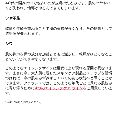
40代の悩みの中でも多いのが皮膚のたるみです。肌のツヤやハ
リが失われ、輪郭がゆるんできてしまいます。
ツヤ不足
乾燥や年齢を重ねることで肌の黄味が強くなり、その結果として
透明感が失われます。
シワ
肌の弾力を保つ成分が加齢とともに減少し、乾燥がひどくなるこ
とでシワができやすくなります。
このようなエイジングサインは世代により現れる原因が異なりま
す。まさに今、大人肌に適したスキンケア製品とステップを習慣
づければ、今の肌をみずみずしくハリのある状態へと導くことが
できます。クラランスでは、このような年代ごとに異なる肌悩み
*
に寄り添うために
4つのエイジングケア
ライン
をご用意していま
す。
* 年齢に応じたお手入れのこと