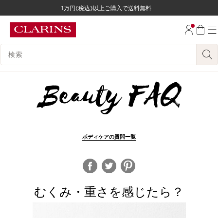
1万円(税込)以上ご購入で送料無料
コンテンツへ移動
フッターへ移動する。
検索候補
ボディケアの質問一覧
むくみ・重さを感じたら？