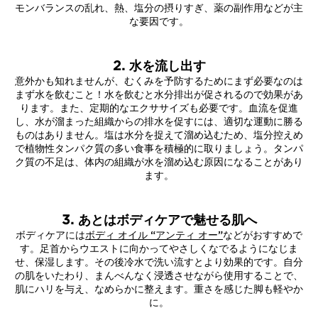
モンバランスの乱れ、熱、塩分の摂りすぎ、薬の副作用などが主
な要因です。
2. 水を流し出す
意外かも知れませんが、むくみを予防するためにまず必要なのは
まず水を飲むこと！水を飲むと水分排出が促されるので効果があ
ります。また、定期的なエクササイズも必要です。血流を促進
し、水が溜まった組織からの排水を促すには、適切な運動に勝る
ものはありません。塩は水分を捉えて溜め込むため、塩分控えめ
で植物性タンパク質の多い食事を積極的に取りましょう。タンパ
ク質の不足は、体内の組織が水を溜め込む原因になることがあり
ます。
3. あとはボディケアで魅せる肌へ
ボディケアには
ボディ オイル “アンティ オー”
などがおすすめで
す。足首からウエストに向かってやさしくなでるようになじま
せ、保湿します。その後冷水で洗い流すとより効果的です。自分
の肌をいたわり、まんべんなく浸透させながら使用することで、
肌にハリを与え、なめらかに整えます。重さを感じた脚も軽やか
に。