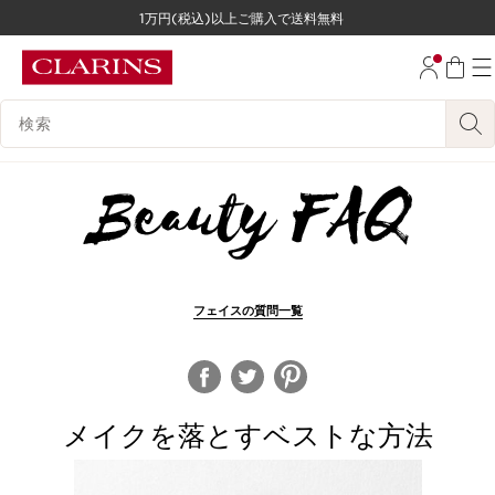
1万円(税込)以上ご購入で送料無料
コンテンツへ移動
フッターへ移動する。
検索候補
フェイスの質問一覧
メイクを落とすベストな方法