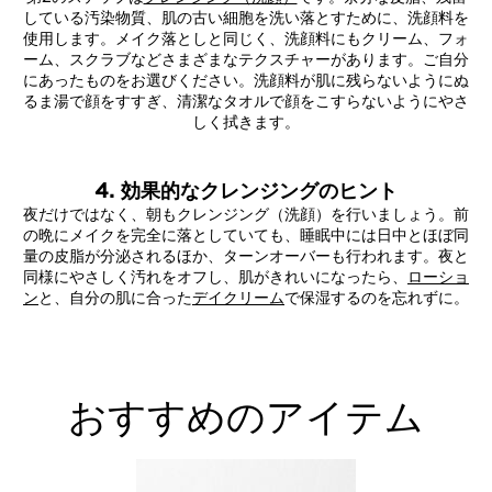
している汚染物質、肌の古い細胞を洗い落とすために、洗顔料を
使用します。メイク落としと同じく、洗顔料にもクリーム、フォ
ーム、スクラブなどさまざまなテクスチャーがあります。ご自分
にあったものをお選びください。洗顔料が肌に残らないようにぬ
るま湯で顔をすすぎ、清潔なタオルで顔をこすらないようにやさ
しく拭きます。
4. 効果的なクレンジングのヒント
夜だけではなく、朝もクレンジング（洗顔）を行いましょう。前
の晩にメイクを完全に落としていても、睡眠中には日中とほぼ同
量の皮脂が分泌されるほか、ターンオーバーも行われます。夜と
同様にやさしく汚れをオフし、肌がきれいになったら、
ローショ
ン
と、自分の肌に合った
デイクリーム
で保湿するのを忘れずに。
おすすめのアイテム