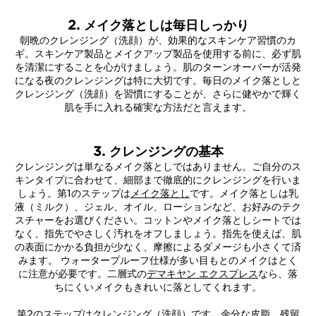
2. メイク落としは毎日しっかり
朝晩のクレンジング（洗顔）が、効果的なスキンケア習慣のカ
ギ。スキンケア製品とメイクアップ製品を使用する前に、必ず肌
を清潔にすることを心がけましょう。肌のターンオーバーが活発
になる夜のクレンジングは特に大切です。毎日のメイク落としと
クレンジング（洗顔）を習慣にすることが、さらに健やかで輝く
肌を手に入れる確実な方法だと言えます。
3. クレンジングの基本
クレンジングは単なるメイク落としではありません。ご自分のス
キンタイプに合わせて、細部まで徹底的にクレンジングを行いま
しょう。第1のステップは
メイク落とし
です。メイク落としは乳
液（ミルク）、ジェル、オイル、ローションなど、お好みのテク
スチャーをお選びください。コットンやメイク落としシートでは
なく、指先でやさしく汚れをオフしましょう。指先を使えば、肌
の表面にかかる負担が少なく、摩擦によるダメージも小さくて済
みます。 ウォータープルーフ仕様が多い目もとのメイクはとく
に注意が必要です。二層式の
デマキヤン エクスプレス
なら、落
ちにくいメイクもきれいに落としてくれます。
第2のステップは
クレンジング（洗顔）
です。余分な皮脂、残留