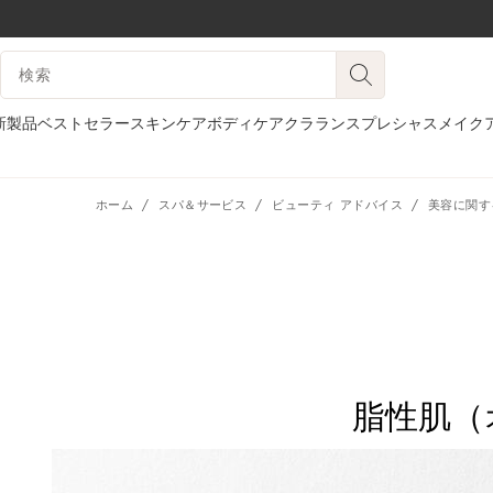
コンテンツへ移動
検索候補
フッターへ移動する。
新製品
ベストセラー
スキンケア
ボディケア
クラランスプレシャス
メイク
ホーム
スパ＆サービス
ビューティ アドバイス
美容に関す
脂性肌（