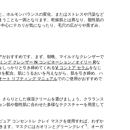
と。ホルモンバランスの変化、またはストレスや汚染など
まうことも一因となります。乾燥肌とは異なり、脂性肌の
を中心にテカリが気になったり、毛穴の広がりや黒ずみ、
アがおすすめです。まず、朝晩、マイルドなクレンザーで
ミング クレンザー N コンビネーション／オイリー R
な
をしっかりと引き締めてくれる
V コントア セラム
をなじ
分を配合。肌にうるおいを与えながら、肌を引き締め、ハ
オート リフティング マニュアル
でのご使用がおすすめで
。さらりとした保湿クリームを選びましょう。クラランス
ョン肌や脂性肌に合わせた多様なテクスチャーを用意して
ュア コンセントレ クレイ マスクを使用すれば、わずか
*1
できます。マスクにはカオリンとグリーンクレイ
、オーガ