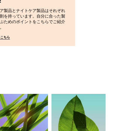
敏感肌のメイクを落
とマイルドな製品が
ア製品とナイトケア製品はそれぞれ
から、炎症が起きな
割を持っています。自分に合った製
上で必要なすべての
ぶためのポイントをこちらでご紹介
。
詳しくはこちら
はこちら