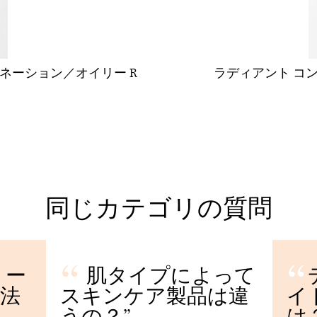
ビネーション／オイリー R
ラディアント コン
同じカテゴリの質問
リー
肌タイプによって
法
スキンケア製品は違
イ
うの？
は