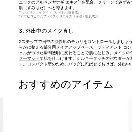
*2
ニックのアルペンヤナギ エキス
を配合。クリーンでみずみ
肌（すみはだ）へと導きます。
*1 カオリン、イライト（いずれも吸着成分）
*2 エビロビウムフレイスケリエキス（保湿・製肌成分）
3. 外出中のメイク直し
2ステップで日中の脂性肌のテカリをコントロールしましょ
らかに整える部分用メイクアップベース、
ラディアント コ
ェルがつけた瞬間透明に変わることで肌になじみ、メイクの
ァーマット
で肌を仕上げます。シルキータッチのパウダーが
す。コンパクト型のため、バッグに忍ばせておけば、外出中
おすすめのアイテム