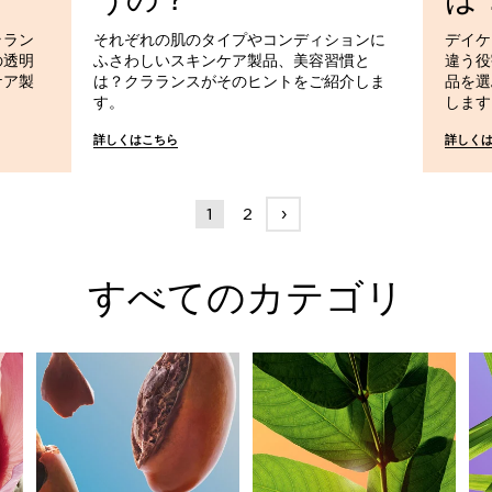
ララン
それぞれの肌のタイプやコンディションに
デイケ
の透明
ふさわしいスキンケア製品、美容習慣と
違う役
ケア製
は？クラランスがそのヒントをご紹介しま
品を選
す。
します
詳しくはこちら
詳しく
›
1
2
すべてのカテゴリ