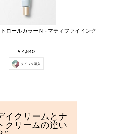
トロールカラーＮ - マティファイイング
¥ 4,840
クイック購入
デイクリームとナ
敏感肌
トクリームの違い
のベーシ
？