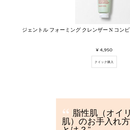
ジェントル フォーミング クレンザー N コン
¥ 4,950
クイック購入
脂性肌（オイ
肌）のお手入れ方
とは？