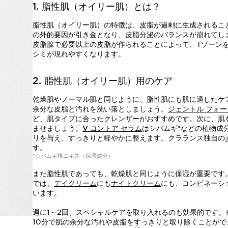
1. 脂性肌（オイリー肌）とは？
脂性肌（オイリー肌）の特徴は、皮脂が過剰に生成されるこ
の外的要因が引き金となり、皮脂分泌のバランスが崩れてし
皮脂腺で必要以上の皮脂が作られることによって、Tゾーン
シミが現れやすくなります。
2. 脂性肌（オイリー肌）用のケア
乾燥肌やノーマル肌と同じように、脂性肌にも肌に適したケ
余分な皮脂と汚れを洗い落としましょう。
ジェントル フォー
ど、肌タイプに合ったクレンザーがおすすめです。次に、肌
ませましょう。
V コントア セラム
はシバムギ*などの植物成
リを与え、すっきりと軽やかに整えます。クラランス独自の
す。
*シバムギ根エキス（保湿成分）
また脂性肌であっても、乾燥肌と同じように保湿が重要です
では、
デイクリーム
にも
ナイトクリーム
にも、コンビネーシ
います。
週に1～2回、スペシャルケアを取り入れるのも効果的です。ピ
10分で肌の余分な汚れや皮脂をすっきりと取り除くことが