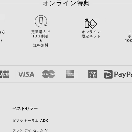
オンライン特典
きな
定期購入で
オンライン
ご
を
10％割引
限定キット
ポ
ト
＆
10
送料無料
ベストセラー
ダブル セーラム ADC
グラン アイ セラム V