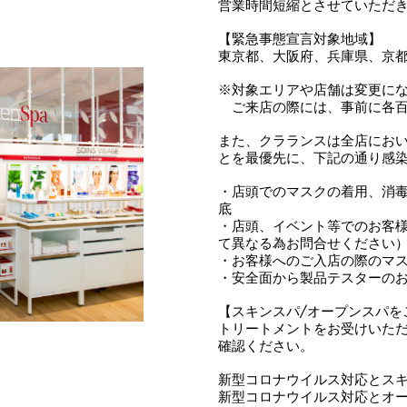
営業時間短縮とさせていただ
【緊急事態宣言対象地域】
東京都、大阪府、兵庫県、京
※対象エリアや店舗は変更に
ご来店の際には、事前に各百
また、クラランスは全店にお
とを最優先に、下記の通り感
・店頭でのマスクの着用、消
底
・店頭、イベント等でのお客
て異なる為お問合せください
・お客様へのご入店の際のマ
・安全面から製品テスターの
【スキンスパ/オープンスパを
トリートメントをお受けいた
確認ください。
新型コロナウイルス対応とスキ
新型コロナウイルス対応とオー