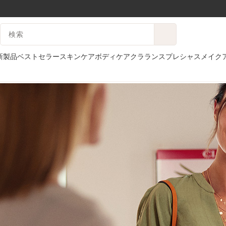
コンテンツへ移動
検索候補
フッターへ移動する。
新製品
ベストセラー
スキンケア
ボディケア
クラランスプレシャス
メイク
ホーム
with news