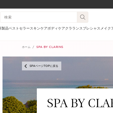
コンテンツへ移動
検索候補
フッターへ移動する。
新製品
ベストセラー
スキンケア
ボディケア
クラランスプレシャス
メイク
ホーム
SPA BY CLARINS
SPAページTOPに戻る
SPA BY CLA