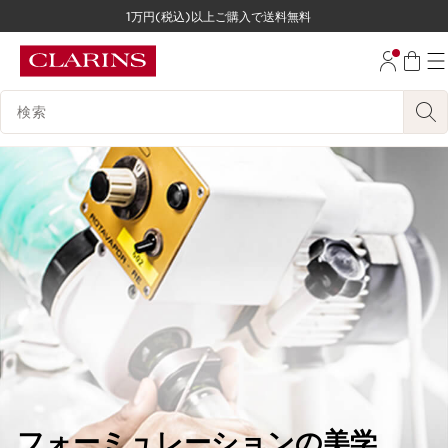
1万円(税込)以上ご購入で送料無料
コンテンツへ移動
フッターへ移動する。
検索候補
フォーミュレーションの美学