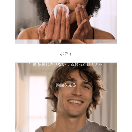
ダブル セーラム アイの使い方
ボディ
年齢を感じさせないうるおった目もとへ
動画を見る