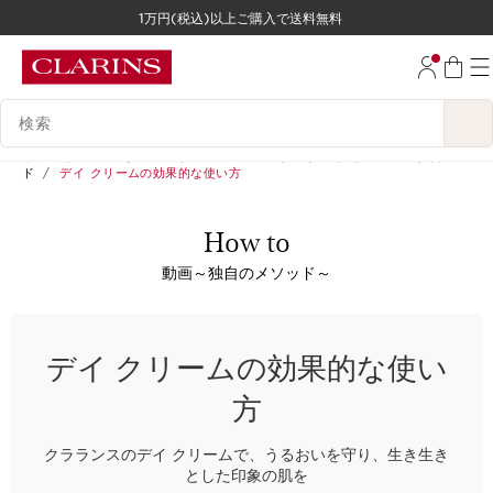
1万円(税込)以上ご購入で送料無料
コンテンツへ移動
フッターへ移動する。
検索候補
ホーム
スパ＆サービス
ビューティ アドバイス
クラランス独自のメソッ
ド
デイ クリームの効果的な使い方
How to
動画～独自のメソッド～
デイ クリームの効果的な使い
方
クラランスのデイ クリームで、うるおいを守り、生き生き
とした印象の肌を