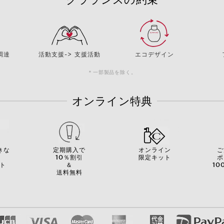
調達
活動支援-> 支援活動
エコデザイン
＊一部製品を除く。
オンライン特典
きな
定期購入で
オンライン
ご
を
10％割引
限定キット
ポ
ト
＆
10
送料無料