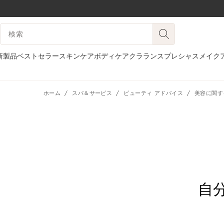
コンテンツへ移動
検索候補
フッターへ移動する。
新製品
ベストセラー
スキンケア
ボディケア
クラランスプレシャス
メイク
ホーム
スパ＆サービス
ビューティ アドバイス
美容に関す
自