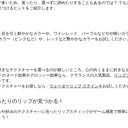
多いため、迷ったり、選べずに諦めたりすることもあるのでは？ でも
見つけるヒントをご紹介します。
、目を引く鮮やかなカラーや、ワインレッド、パープルなどやや暗いカ
ドカラー（ピンクなど）や、レッドなど艶やかなカラーをお試しください
好きなテクスチャーを選べるのが嬉しいところ。心の向くままに好きな
ドのヌード効果やグロッシー効果なら、クラランスの人気製品、
リップ
きです。
テクスチャーをお探しなら、
ウォーターリップ ステイン
をお試しくださ
ぴったりのリップが見つかる！
ルや好みのテクスチャ―に合ったリップスティックがゲーム感覚で簡単
ょう！