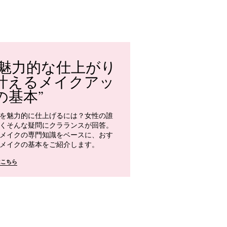
魅力的な仕上がり
明るい
叶えるメイクアッ
すすめの
の基本
は？
を魅力的に仕上げるには？女性の誰
クラランスが、明る
くそんな疑問にクラランスが回答。
く仕上げる秘訣を解
メイクの専門知識をベースに、おす
合ったアイメイク製
メイクの基本をご紹介します。
ターしてメイク時間
はこちら
詳しくはこちら