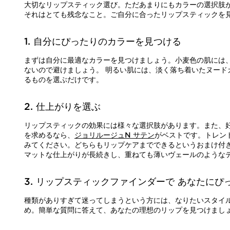
大切なリップスティック選び。ただあまりにもカラーの選択肢が
それはとても残念なこと。ご自分に合ったリップスティックを
1. 自分にぴったりのカラーを見つける
まずは自分に最適なカラーを見つけましょう。小麦色の肌には
ないので避けましょう。 明るい肌には、淡く落ち着いたヌー
るものを選ぶだけです。
2. 仕上がりを選ぶ
リップスティックの効果には様々な選択肢があります。また、
を求めるなら、
ジョリルージュN サテン
がベストです。トレン
みてください。どちらもリップケアまでできるというおまけ付
マットな仕上がりが長続きし、重ねても薄いヴェールのような
3. リップスティックファインダーで あなたに
種類がありすぎて迷ってしまうという方には、なりたいスタイ
め。簡単な質問に答えて、あなたの理想のリップを見つけまし