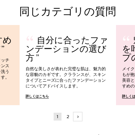
同じカテゴリの質問
すめ
自分に合ったファ
ア
ンデーションの選び
を
方
プ
タッチ
ランス
自然な美しさが表れた完璧な肌は、魅力的
メイク
を洗う
な容貌のカギです。クラランスが、スキン
もが抱
ます。
タイプとニーズに合ったファンデーション
美容と
についてアドバイスします。
すめの
詳しくはこちら
詳しく
›
1
2