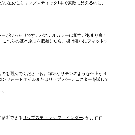
どんな女性もリップスティック1本で素敵に見えるのに、
ラーがぴったりです。パステルカラーは相性があまり良く
。これらの基本原則を把握したら、後は装いにフィットす
ものを選んでくださいね。繊細なサテンのような仕上がり
コンフォートオイル
または
リップ パーフェクター
を試して
い。
に診断できる
リップスティック ファインダー
. がおすす