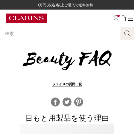
1万円(税込)以上ご購入で送料無料
コンテンツへ移動
フッターへ移動する。
検索候補
フェイスの質問一覧
目もと用製品を使う理由